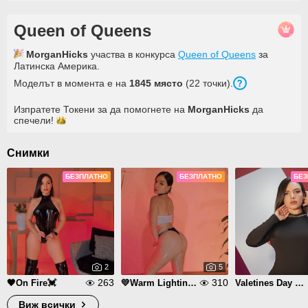
Queen of Queens
MorganHicks
участва в конкурса
Queen of Queens
за
Латинска Америка.
Моделът в момента е на
1845 място
(22 точки).
Изпратете Токени за да помогнете на
MorganHicks
да
спечели!
Снимки
БЕЗПЛАТНО
БЕЗПЛАТНО
БЕЗ
2
5
263
310
🖤On Fire💓
💛Warm Lighting🧡
Valetines Day mood
Виж всички