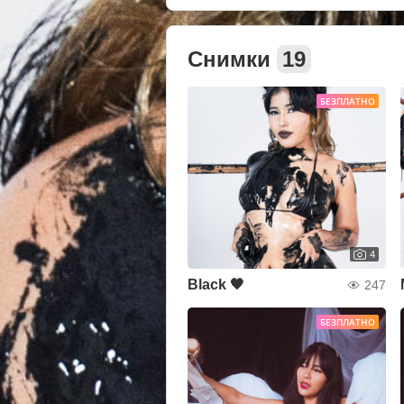
Снимки
19
БЕЗПЛАТНО
4
Black 🖤
247
БЕЗПЛАТНО