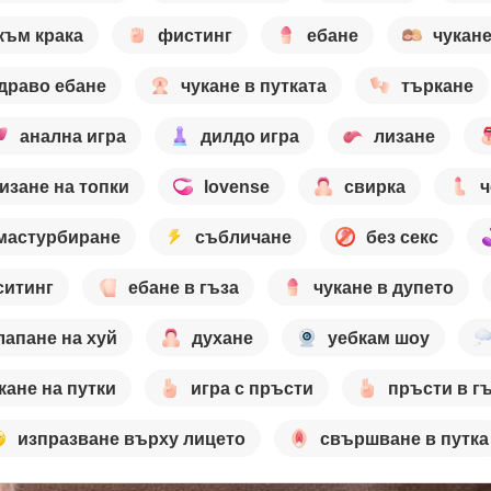
към крака
фистинг
ебане
чукан
драво ебане
чукане в путката
търкане
анална игра
дилдо игра
лизане
изане на топки
lovense
свирка
ч
мастурбиране
събличане
без секс
ситинг
ебане в гъза
чукане в дупето
лапане на хуй
духане
уебкам шоу
кане на путки
игра с пръсти
пръсти в г
изпразване върху лицето
свършване в путка