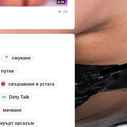
0:39
15
смукане
 путки
свършване в устата
Dirty Talk
мачкане
скуърт оргазъм