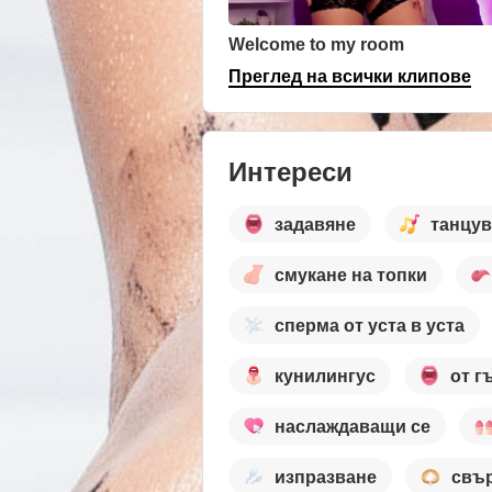
Welcome to my room
Преглед на всички клипове
Интереси
задавяне
танцу
смукане на топки
сперма от уста в уста
кунилингус
от г
наслаждаващи се
изпразване
свъ