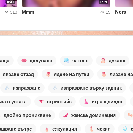
0:40
0:39
Mmm
Nora
313
15
ваща
целуване
чатене
духане
лизане отзад
ядене на путки
лизане на
изпразване
изпразване върху задник
ъза в устата
стриптийз
игра с дилдо
двойно проникване
женска доминация
ршване вътре
еякулация
чекия