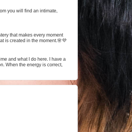
room you will find an intimate,
ystery that makes every moment
hat is created in the moment.🌸💜
d what I do here. I have a
on. When the energy is correct,