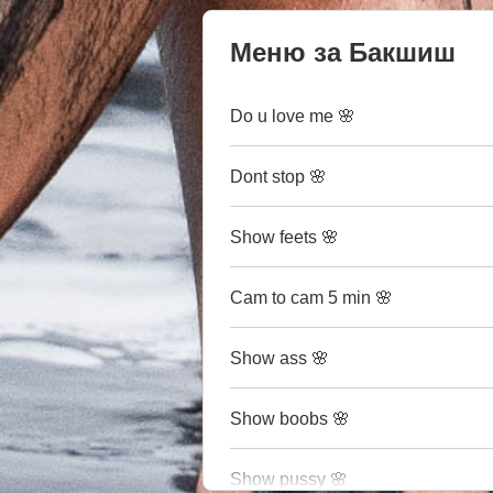
Меню за Бакшиш
Do u love me 🌸
Dont stop 🌸
Show feets 🌸
Cam to cam 5 min 🌸
Show ass 🌸
Show boobs 🌸
Show pussy 🌸