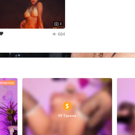
3
🖤
684
ЗПЛАТНО
99 Токена