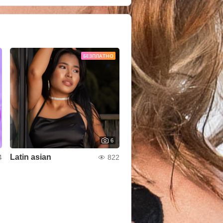
БЕЗПЛАТНО
6
Latin asian
4
822