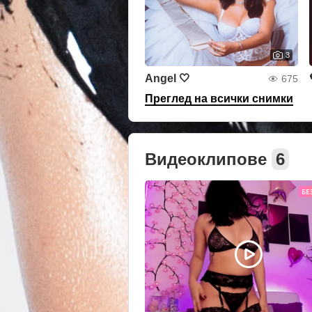
3
Angel 🤍
675
Преглед на всички снимки
Видеоклипове
6
БЕ