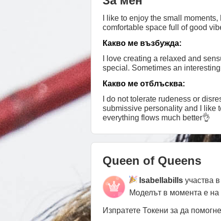
За мен
I like to enjoy the small moments, l
comfortable space full of good vib
Какво ме възбужда:
I love creating a relaxed and sen
special. Sometimes an interesting 
Какво ме отблъсква:
I do not tolerate rudeness or disresp
submissive personality and I like 
everything flows much better👌
Queen of Queens
Isabellabills
участва в
Моделът в момента е на
Изпратете Токени за да помогн