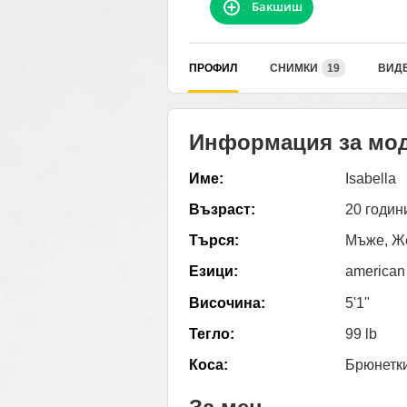
Бакшиш
ПРОФИЛ
СНИМКИ
19
ВИД
Информация за мо
Име:
Isabella
Възраст:
20 годин
Търся:
Мъже, Ж
Езици:
american
Височина:
5'1"
Тегло:
99 lb
Коса:
Брюнетк