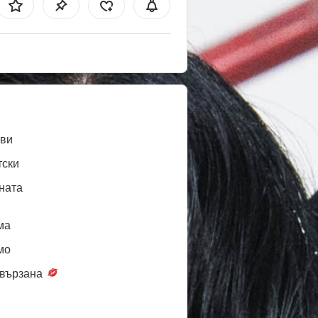
ви
тски
ната
ма
мо
вързана