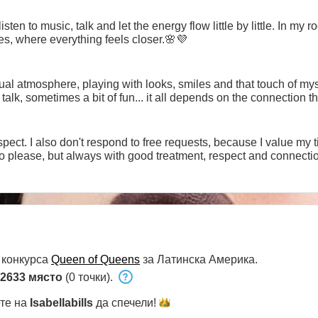
isten to music, talk and let the energy flow little by little. In my 
es, where everything feels closer.🌸💜
sual atmosphere, playing with looks, smiles and that touch of m
talk, sometimes a bit of fun... it all depends on the connection t
ect. I also don't respond to free requests, because I value my time an
to please, but always with good treatment, respect and connecti
 конкурса
Queen of Queens
за Латинска Америка.
2633 място
(0 точки).
ете на
Isabellabills
да
спечели!