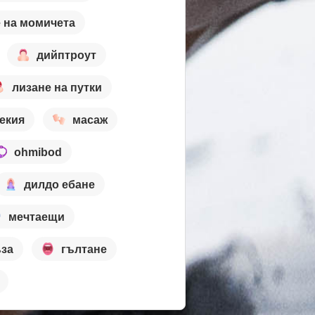
е на момичета
дийптроут
лизане на путки
екия
масаж
ohmibod
дилдо ебане
мечтаещи
ъза
гълтане