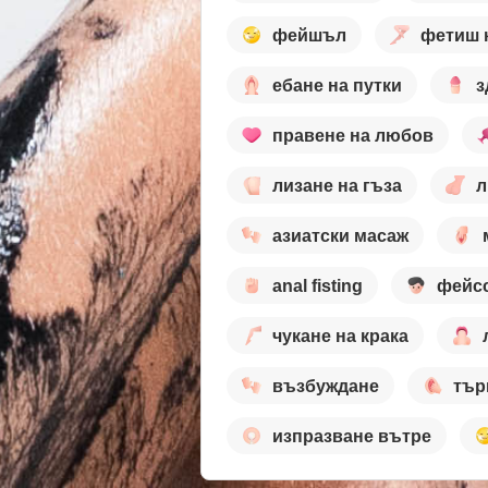
фейшъл
фетиш 
ебане на путки
з
правене на любов
лизане на гъза
л
азиатски масаж
anal fisting
фейс
чукане на крака
възбуждане
тър
изпразване вътре