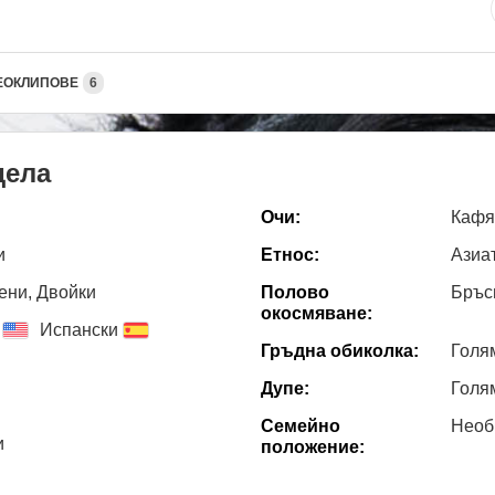
ЕОКЛИПОВЕ
6
дела
Очи:
Кафя
и
Етнос:
Азиа
ени, Двойки
Полово
Бръс
окосмяване:
Испански
Гръдна обиколка:
Голя
Дупе:
Голя
Семейно
Необ
и
положение: