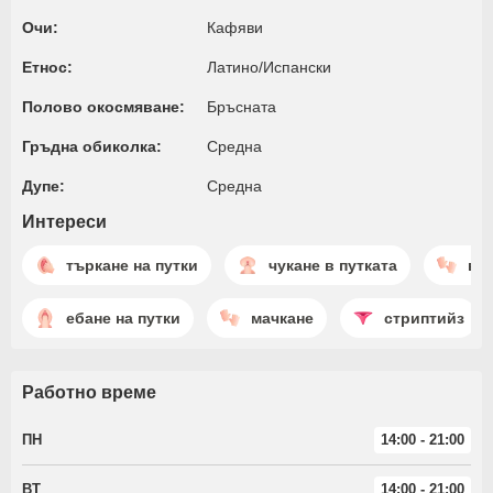
Очи:
Кафяви
Етнос:
Латино/Испански
Полово окосмяване:
Бръсната
Гръдна обиколка:
Среднa
Дупе:
Среднa
Интереси
търкане на путки
чукане в путката
въ
ебане на путки
мачкане
стриптийз
Работно време
ПН
14:00 - 21:00
ВТ
14:00 - 21:00