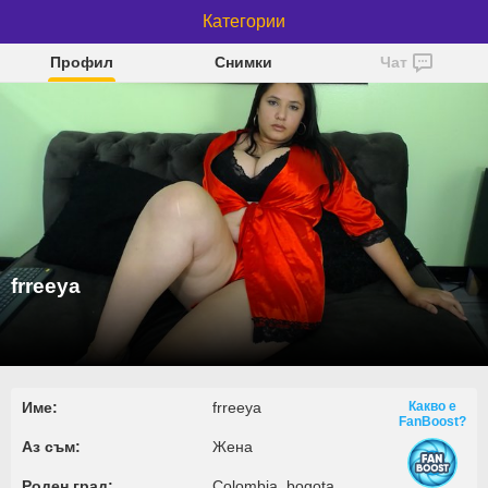
Категории
frreeya
Профил
Снимки
Чат
frreeya
Име:
frreeya
Какво е
FanBoost?
Аз съм:
Жена
Роден град:
Colombia, bogota