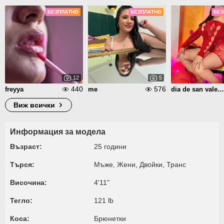
БЕЗПЛАТНО
БЕЗПЛАТНО
БЕЗ
12
5
440
576
freyya
me
dia de san valentin
Виж всички
Информация за модела
Възраст:
25 години
Търся:
Мъже, Жени, Двойки, Транс
Височина:
4'11"
Тегло:
121 lb
Коса:
Брюнетки