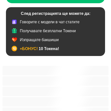
След регистрацията ще можете да:
Говорите с модели в чат статите
Получавате безплатни Токени
Изпращате бакшиши
+БОНУС!
10 Токена!
BDSM
Азиатки
Анален
Арабки
Бабички