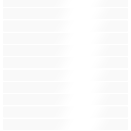
Бели Момичета
Блондинки
Бременни
Бръснати
Брюнетки
Възрастни
Големи гърди
Големи гърди
Голям задник
Групов секс