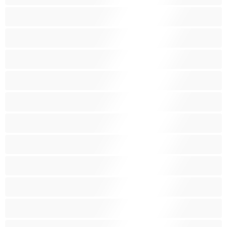
Мацки
Миньонки
Мускулести
Най-добри за личен чат
Порно звезди
Пушещи жени
Средни гърди
Тийнейджъри 18+
Фетиш
Цветнокожи
Червенокоси