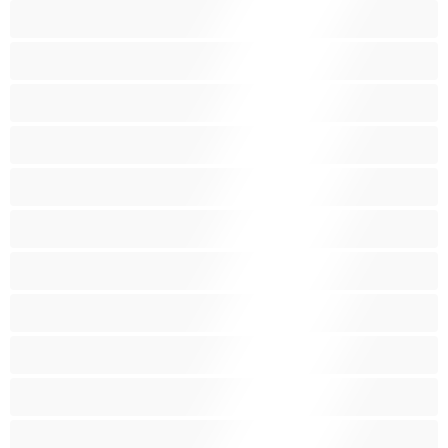
Домакини
Женска еякулация
Закръглени
Играчки
Индийки
Колежанки
Космати
Красиви дебелани
Латиноамериканки
Лесбийки
Малки гърди