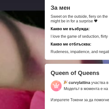
За мен
Sweet on the outside, fiery on th
might be in for a surprise 🖤
Какво ме възбужда:
I love the game of seduction, flirt
Какво ме отблъсква:
Rudeness, impatience, and negati
Queen of Queens
curvylattina
участва в
Моделът в момента е на
Изпратете Токени за да помогн