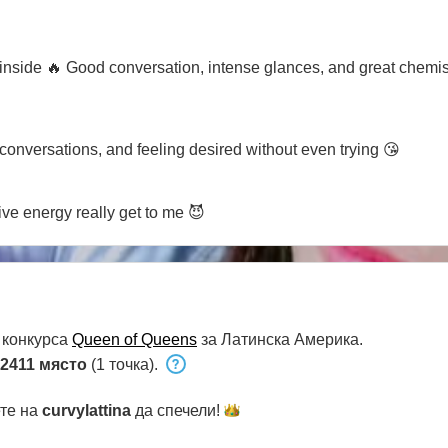
e inside 🔥 Good conversation, intense glances, and great chemi
y conversations, and feeling desired without even trying 😘
ve energy really get to me 😈
 конкурса
Queen of Queens
за Латинска Америка.
2411 място
(1 точка).
ете на
curvylattina
да
спечели!