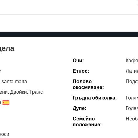
дела
Очи:
Кафя
и
Етнос:
Лати
 santa marta
Полово
Подс
окосмяване:
ни, Двойки, Транс
Гръдна обиколка:
Голя
и
Дупе:
Голя
Семейно
Необ
положение:
коси