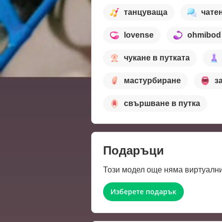
танцуваща
чате
lovense
ohmibod
чукане в путката
мастурбиране
з
свършване в путка
Подаръци
Този модел още няма виртуални
Изберете подарък