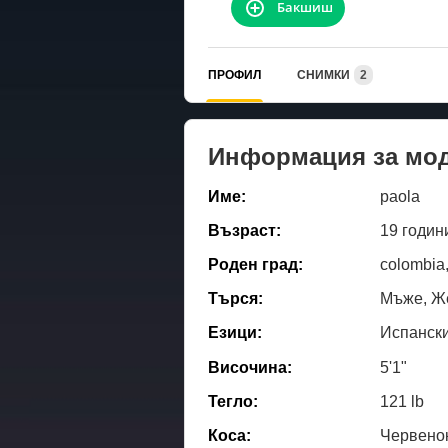
Бакшиш
ПРОФИЛ
СНИМКИ
2
Информация за мо
Име:
paola
Възраст:
19 годин
Роден град:
colombia,
Търся:
Мъже, Же
Езици:
Испанск
Височина:
5'1"
Тегло:
121 lb
Коса:
Червено