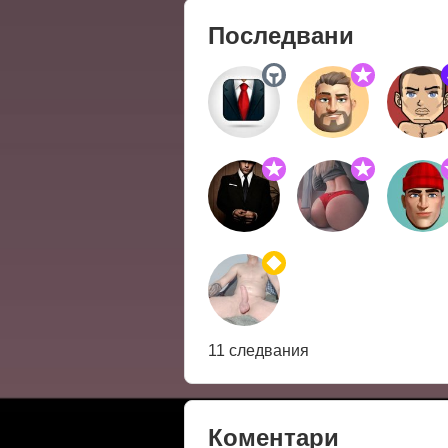
Последвани
11 следвания
Коментари