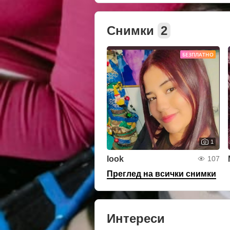
Снимки
2
БЕЗПЛАТНО
1
look
107
Преглед на всички снимки
Интереси