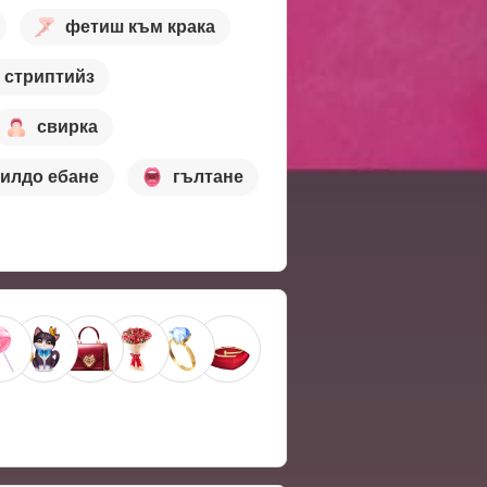
фетиш към крака
стриптийз
свирка
илдо ебане
гълтане