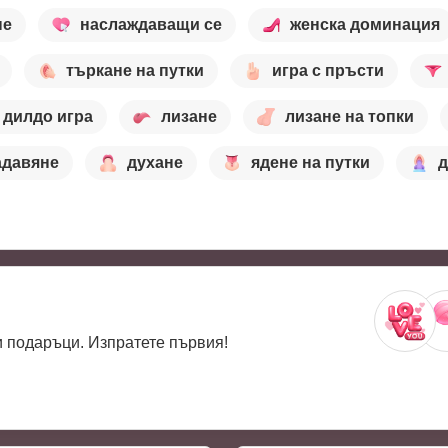
не
наслаждаващи се
женска доминация
търкане на путки
игра с пръсти
дилдо игра
лизане
лизане на топки
адавяне
духане
ядене на путки
д
 подаръци. Изпратете първия!