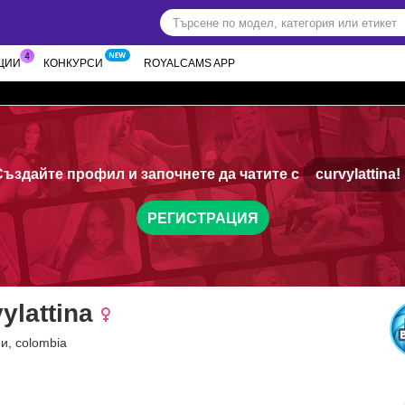
ЦИИ
КОНКУРСИ
ROYALCAMS APP
Създайте профил и започнете да чатите с
curvylattina!
РЕГИСТРАЦИЯ
ylattina
и, colombia